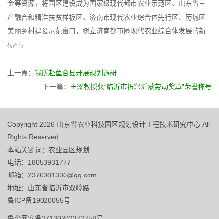
金等资源，将园区建设成为国家级现代都市农业示范区、山东省三
产融合和精准扶贫样板区、济南市现代农业综合体先行区、历城区
美丽乡村建设示范窗口，树立济南都市圈现代农业综合体发展的新
标杆。
上一篇：
我所赴鱼台县开展规划调研
下一篇：
王梁教授获“临沂市振兴沂蒙劳动奖章”荣誉称号
Copyright 2026 山东省农业科技园区规划设计工程技术研究中心 All
Rights Reserved.
本站关键词：农业园区规划
电话：18053931777
邮箱：2376081330@qq.com
地址：山东省临沂市双岭路
鲁ICP备19020055号
鲁公网安备37130202372758号