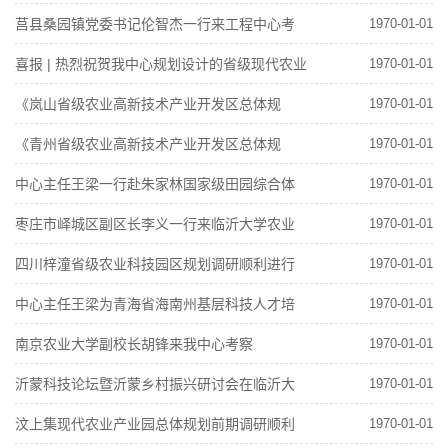
报讨论会顺利举行
莒县桑园镇党委书记伦智杰一行来工程中心考
1970-01-01
察交流
喜报 | 热烈祝贺我中心规划设计的省级现代农业
1970-01-01
产业园胡阳镇成功申报国家级农业产业强镇！
《岚山省级农业高新技术产业开发区总体规
1970-01-01
划》 研讨汇报会顺利举行
《青州省级农业高新技术产业开发区总体规
1970-01-01
划》 论证会顺利举行
中心主任王梁一行赴朱家林国家级田园综合体
1970-01-01
调研
枣庄市峄城区副区长李义一行来临沂大学农业
1970-01-01
规划团队考察
四川梓潼省级农业科技园区规划调研顺利进行
1970-01-01
中心主任王梁为青海省海南州基层科技人才培
1970-01-01
训班作专题报告
南京农业大学副校长胡锋来我中心考察
1970-01-01
沂蒙科技论坛暨沂蒙乡村振兴研讨会在临沂大
1970-01-01
学举行
汶上集现代农业产业园总体规划前期调研顺利
1970-01-01