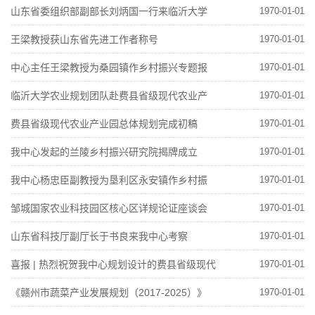
进行
山东省委组织部副部长刘炳国一行来临沂大学
1970-01-01
农业规划团队考察指导工作
王梁教授获山东省先进工作者称号
1970-01-01
中心主任王梁教授为桑园镇作乡村振兴专题报
1970-01-01
告
临沂大学农业规划团队赴费县省级现代农业产
1970-01-01
业园调研
费县省级现代农业产业园总体规划完成初稿
1970-01-01
我中心发起的兰陵乡村振兴研究院揭牌成立
1970-01-01
我中心杨忠臣副教授为垦利区永安镇作乡村振
1970-01-01
兴专题报告
邹城国家农业科技园区核心区详规论证座谈会
1970-01-01
举行
山东省科技厅副厅长于书良来我中心考察
1970-01-01
喜报 | 热烈祝贺我中心规划设计的费县省级现代
1970-01-01
农业产业园成功获批！
《赣州市蔬菜产业发展规划（2017-2025）》
1970-01-01