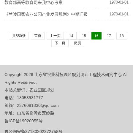
顺利通过专家评审
教育部高等教育司来我中心考察
1970-01-01
《兰陵国家农业公园产业发展规划》中期汇报
1970-01-01
进行
共550条
首页
上一页
14
15
16
17
18
下一页
尾页
Copyright 2026 山东省农业科技园区规划设计工程技术研究中心 All
Rights Reserved.
本站关键词：农业园区规划
电话：18053931777
邮箱：2376081330@qq.com
地址：山东省临沂市双岭路
鲁ICP备19020055号
鲁公网安备37130202372758号